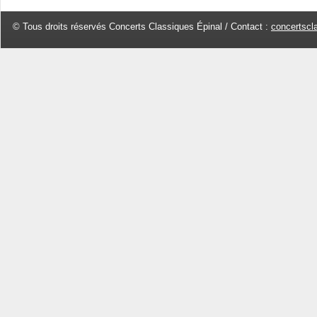
© Tous droits réservés Concerts Classiques Épinal / Contact :
concertscl